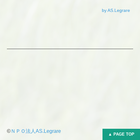
by AS.Legrare
©
ＮＰＯ法人AS.Legrare
▲ PAGE TOP